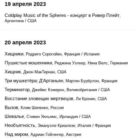
19 апреля 2023
Coldplay Music of the Spheres - концерт в Ривер Плейт
,
Аргентина / США
20 апреля 2023
Хищники
, Родриго Сорогойен, Франция / Испания
Пушистые мошенники
, Реджина Уэлкер, Нина Велс, Германия
Хищник
, Джон МакТирнан, США
Три мушкетёра: Д’Артаньян
, Мартин Бурбулон, Франция
Терминатор
, Джеймс Кэмерон, Великобритания / США
Восстание зловещих мертвецов
, Ли Кронин, США
Вызов
, Клим Шипенко, Россия
Шевалье
, Стивен Уильямс, Ирландия / США
Необъятность
, Эмануэле Криалезе, Италия / Франция
Над миром
, Адриан Гойгингер, Австрия