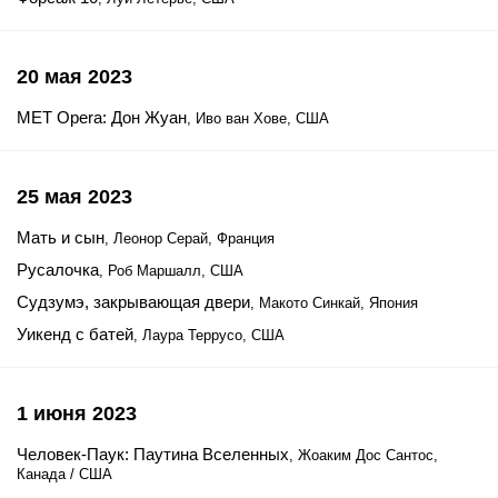
20 мая 2023
MET Opera: Дон Жуан
, Иво ван Хове, США
25 мая 2023
Мать и сын
, Леонор Серай, Франция
Русалочка
, Роб Маршалл, США
Судзумэ, закрывающая двери
, Макото Синкай, Япония
Уикенд с батей
, Лаура Террусо, США
1 июня 2023
Человек-Паук: Паутина Вселенных
, Жоаким Дос Сантос,
Канада / США