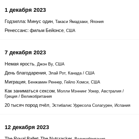
1 декабря 2023
Годзилла: Минус один
, Такаси Ямадзаки, Япония
Ренессанс: фильм Бейонсе
, США
7 декабря 2023
Немая ярость
, Джон Ву, США
День благодарения
, Элай Рот, Канада / США
Миграция
, Бенжамин Реннер, Гейло Хомси, США
Как заниматься сексом
, Молли Мэннинг Уокер, Австралия /
Греция / Великобритания
20 тысяч пород пчёл
, Эстибалис Урресола Солагурен, Испания
12 декабря 2023
The Royal Ballet: The Nutcracker
, Великобритания