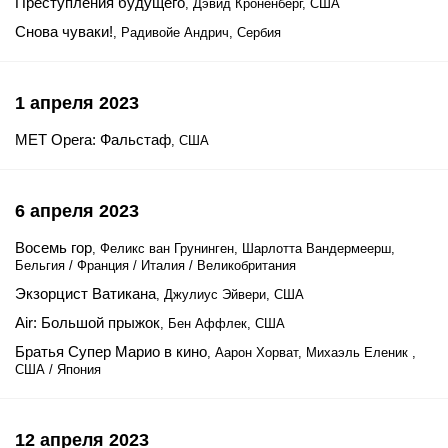
Преступления будущего
, Дэвид Кроненберг, США
Снова чуваки!
, Радивойе Андрич, Сербия
1 апреля 2023
MET Opera: Фальстаф
, США
6 апреля 2023
Восемь гор
, Феликс ван Грунинген, Шарлотта Вандермеерш,
Бельгия / Франция / Италия / Великобритания
Экзорцист Ватикана
, Джулиус Эйвери, США
Air: Большой прыжок
, Бен Аффлек, США
Братья Супер Марио в кино
, Аарон Хорват, Михаэль Еленик ,
США / Япония
12 апреля 2023