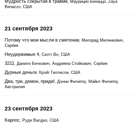
Мудрость сокрытая в травме
, Маурицио Бенаццо, Zaya
Benazzo, США
21 сентября 2023
Потому что мои мысли в смятении
, Милорад Милинкович,
Сербия
Неудержимые 4
, Скотт Во, США
3211
, Данило Бечкович, Андрияна Стойкович, Сербия
Дурные деньги
, Крэйг Гиллеспи, США
Два, три, демон, приди!
, Дэнни Филиппу, Майкл Филиппу,
Австралия
23 сентября 2023
Карлос
, Руди Валдез, США