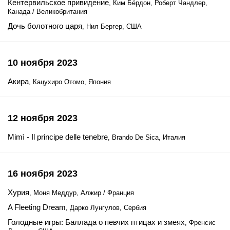
Кентервильское привидение
, Ким Бёрдон, Роберт Чандлер,
Канада / Великобритания
Дочь болотного царя
, Нил Бергер, США
10 ноября 2023
Акира
, Кацухиро Отомо, Япония
12 ноября 2023
Mimì - Il principe delle tenebre
, Brando De Sica, Италия
16 ноября 2023
Хурия
, Моня Меддур, Алжир / Франция
A Fleeting Dream
, Дарко Лунгулов, Сербия
Голодные игры: Баллада о певчих птицах и змеях
, Френсис