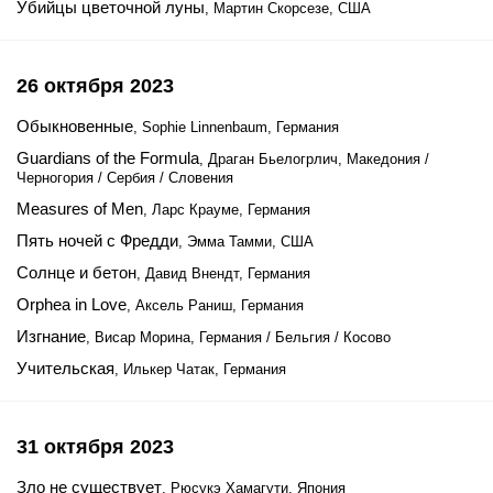
Убийцы цветочной луны
, Мартин Скорсезе, США
26 октября 2023
Обыкновенные
, Sophie Linnenbaum, Германия
Guardians of the Formula
, Драган Бьелогрлич, Македония /
Черногория / Сербия / Словения
Measures of Men
, Ларс Крауме, Германия
Пять ночей с Фредди
, Эмма Тамми, США
Солнце и бетон
, Давид Внендт, Германия
Orphea in Love
, Аксель Раниш, Германия
Изгнание
, Висар Морина, Германия / Бельгия / Косово
Учительская
, Илькер Чатак, Германия
31 октября 2023
Зло не существует
, Рюсукэ Хамагути, Япония