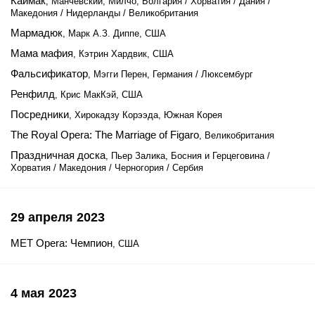
Каймак
, Манчевский, Милчо, Болгария / Хорватия / Дания /
Македония / Нидерланды / Великобритания
Мармадюк
, Марк А.З. Диппе, США
Мама мафия
, Кэтрин Хардвик, США
Фальсификатор
, Мэгги Перен, Германия / Люксембург
Ренфилд
, Крис МакКэй, США
Посредники
, Хирокадзу Корээда, Южная Корея
The Royal Opera: The Marriage of Figaro
, Великобритания
Праздничная доска
, Пьер Залика, Босния и Герцеговина /
Хорватия / Македония / Черногория / Сербия
29 апреля 2023
MET Opera: Чемпион
, США
4 мая 2023