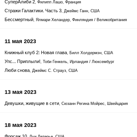
СуперАлиби 2
, Филипп Лашо, Франция
Стражи Галактики. Часть 3
, Джеймс Ганн, США
Бессмертный
, Ялмари Хеландер, Финляндия / Великобритания
11 мая 2023
Книжный клуб 2: Новая глава
, Билл Холдермэн, США
Упс... Приплыли!
, Тоби Генкель, Ирландия / Люксембург
Люби снова
, Джеймс С. Страуз, США
13 мая 2023
Девушки, живущие в сети
, Сюзанн Регина Мойрес, Швейцария
18 мая 2023
Форсаж 10
, Луи Летерье, США