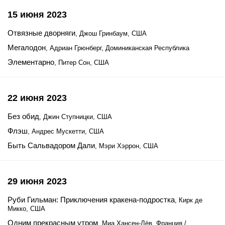
15 июня 2023
Отвязные дворняги
, Джош Гринбаум, США
Мегалодон
, Адриан Грюнберг, Доминиканская Республика
Элементарно
, Питер Сон, США
22 июня 2023
Без обид
, Джин Ступницки, США
Флэш
, Андрес Мускетти, США
Быть Сальвадором Дали
, Мэри Хэррон, США
29 июня 2023
Руби Гильман: Приключения кракена-подростка
, Кирк де
Микко, США
Одним прекрасным утром
, Миа Хансен-Лёв, Франция /