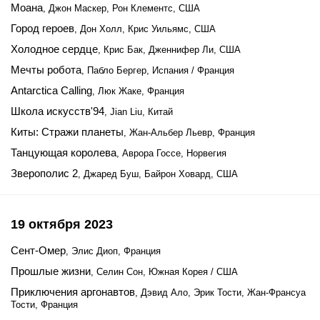
Моана
, Джон Маскер, Рон Клементс, США
Город героев
, Дон Холл, Крис Уильямс, США
Холодное сердце
, Крис Бак, Дженнифер Ли, США
Мечты робота
, Пабло Бергер, Испания / Франция
Antarctica Calling
, Люк Жаке, Франция
Школа искусств'94
, Jian Liu, Китай
Киты: Стражи планеты
, Жан-Альбер Льевр, Франция
Танцующая королева
, Аврора Госсе, Норвегия
Зверополис 2
, Джаред Буш, Байрон Ховард, США
19 октября 2023
Сент-Омер
, Элис Диоп, Франция
Прошлые жизни
, Селин Сон, Южная Корея / США
Приключения аргонавтов
, Дэвид Ало, Эрик Тости, Жан-Франсуа
Тости, Франция