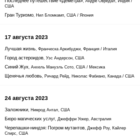
Последнее путешествие «Деметра»
, Андре Овредал, Индия /
США
Гран Туризмо
, Нил Бломкамп, США / Япония
17 августа 2023
Лучшая жизнь
, Франческа Аркибуджи, Франция / Италия
Город астероидов
, Уэс Андерсон, США
Синий Жук
, Анхель Мануэль Сото, США / Мексика
Щенячья любовь
, Ричард Рейд, Николас Фабиано, Канада / США
24 августа 2023
Заложники
, Нимрод Антал, США
Бюро магических услуг
, Джеффри Уокер, Австралия
Черепашки-ниндзя: Погром мутантов
, Джефф Роу, Кайлер
Спирс, США