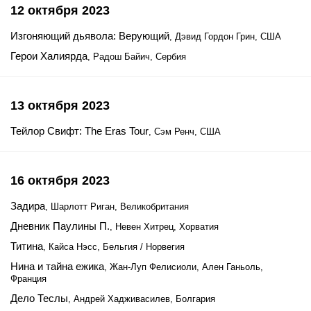
12 октября 2023
Изгоняющий дьявола: Верующий
, Дэвид Гордон Грин, США
Герои Халиярда
, Радош Байич, Сербия
13 октября 2023
Тейлор Свифт: The Eras Tour
, Сэм Ренч, США
16 октября 2023
Задира
, Шарлотт Риган, Великобритания
Дневник Паулины П.
, Невен Хитрец, Хорватия
Титина
, Кайса Нэсс, Бельгия / Норвегия
Нина и тайна ежика
, Жан-Луп Фелисиоли, Ален Ганьоль,
Франция
Дело Теслы
, Андрей Хадживасилев, Болгария