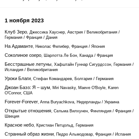
1 ноября 2023
Клуб Зеро
, Джессика Хауснер, Австрия / Великобритания /
Германия / Франция / Дания
На Адаманте
, Николас Филибер, Франция / Япония
Соколиное озеро
, Шарлотта Ле Бон, Канада / Франция
Бесстрашные летуны
, Хафштайн Гуннар Сигурдссон, Германия /
Исландия / Великобритания
Уроки Благи
, Стефан Командарев, Болгария / Германия
Джоан Баэз: Я – шум
, Miri Navasky, Maeve O'Boyle, Karen
O'Connor, США
Forever-Forever
, Anna Buryachkova, Нидерланды / Украина
Открытые отношения
, Сельма Вилхунен, Финляндия / Франция /
Швеция
Красное небо
, Кристиан Петцольд, Германия
Странный образ жизни
, Педро Альмодовар, Франция / Испания