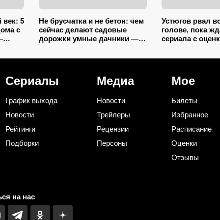
век: 5
Не брусчатка и не бетон: чем
Устюгов рвал в
дома с
сейчас делают садовые
голове, пока ж
—
дорожки умные дачники — 4
сериала с оценк
ры им
практичных варианта
финала призна
этому обрадова
Сериалы
Медиа
Мое
График выхода
Новости
Билеты
Новости
Трейлеры
Избранное
Рейтинги
Рецензии
Расписание
Подборки
Персоны
Оценки
Отзывы
ся на нас