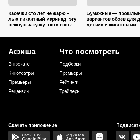
Кабачки сто лет не жарю –
Бумажные — прошлый 
лью пикантный маринад: эту
вариантов обоев для 
нежную закуску гости всю за
детьми и животными 
час съедят (рецепт-
царапины и фломасте
пятиминутка)
нипочём
Афиша
Что посмотреть
В прокате
Подборки
Кинотеатры
Премьеры
Премьеры
Рейтинги
Рецензии
Трейлеры
Скачать приложение
Подписать
Google Play
App Store