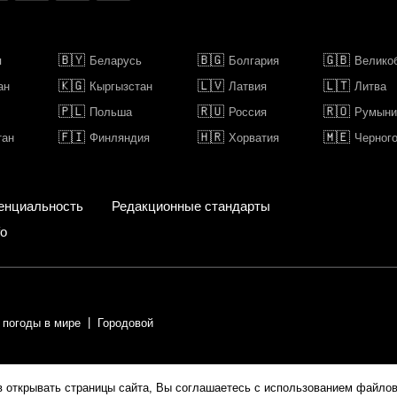
🇧🇾
🇧🇬
🇬🇧
я
Беларусь
Болгария
Велико
🇰🇬
🇱🇻
🇱🇹
ан
Кыргызстан
Латвия
Литва
🇵🇱
🇷🇺
🇷🇴
Польша
Россия
Румыни
🇫🇮
🇭🇷
🇲🇪
тан
Финляндия
Хорватия
Черног
енциальность
Редакционные стандарты
fo
 погоды в мире
Городовой
ии.
в открывать страницы сайта, Вы соглашаетесь с использованием файлов