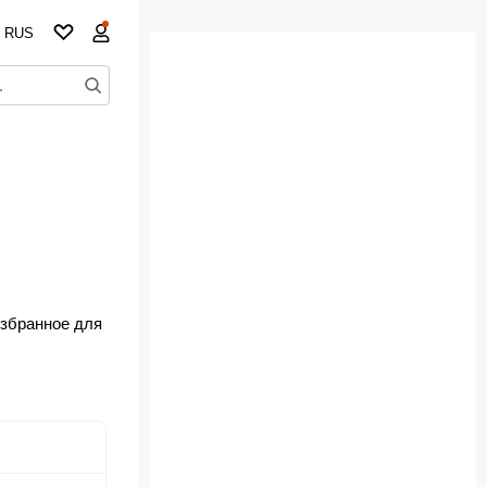
RUS
избранное для
но!