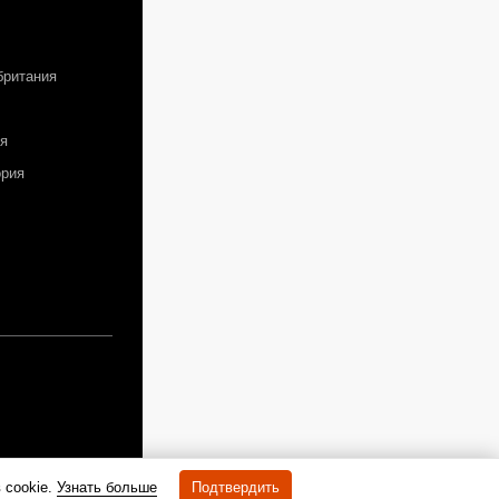
британия
я
ория
 cookie.
Узнать больше
Подтвердить