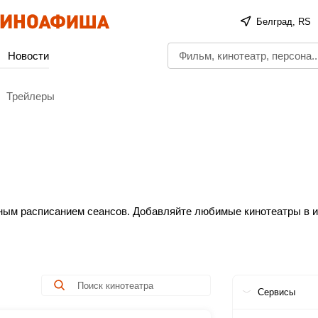
Белград, RS
Новости
Трейлеры
олным расписанием сеансов. Добавляйте любимые кинотеатры в 
еты в кино онлайн без очередей. Это просто, быстро и безопас
тного просмотра!
Сервисы