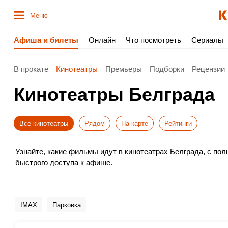
Меню
Афиша и билеты
Онлайн
Что посмотреть
Сериалы
В прокате
Кинотеатры
Премьеры
Подборки
Рецензии
Кинотеатры Белграда
Все кинотеатры
Рядом
На карте
Рейтинги
Узнайте, какие фильмы идут в кинотеатрах Белграда, с п
быстрого доступа к афише.
Выбирайте новинки проката, удобное время и покупайте бил
Не пропустите премьеры – бронируйте места заранее. Прия
IMAX
Парковка