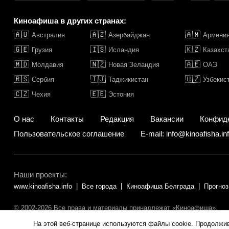
Киноафиша в других странах:
🇦🇺
🇦🇿
🇦🇲
Австралия
Азербайджан
Армени
🇬🇪
🇮🇸
🇰🇿
Грузия
Исландия
Казахст
🇲🇩
🇳🇿
🇦🇪
Молдавия
Новая Зеландия
ОАЭ
🇷🇸
🇹🇯
🇺🇿
Сербия
Таджикистан
Узбекис
🇨🇿
🇪🇪
Чехия
Эстония
О нас
Контакты
Редакция
Вакансии
Конфид
Пользовательское соглашение
E-mail: info@kinoafisha.in
Наши проекты:
www.kinoafisha.info
Все города
Киноафиша Белграда
Прогноз
© 2002-2026 Все права и материалы принадлежат «Киноафиша».
Копирование информации только с письменного разрешения редакц
На этой веб-странице используются файлы cookie. Продолжи