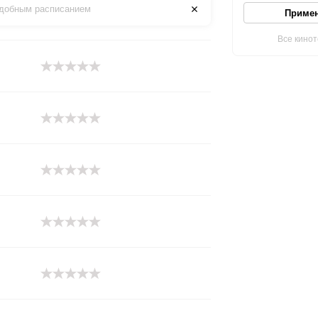
удобным расписанием
Приме
Все кино