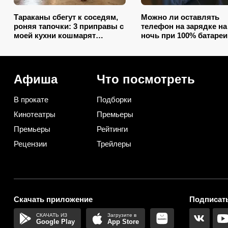
Тараканы сбегут к соседям,
Можно ли оставлять
роняя тапочки: 3 приправы с
телефон на зарядке на
моей кухни кошмарят
ночь при 100% батареи
вредителей сильнее
запомните раз и на вс
дихлофоса
жизнь (многие ошибаю
Афиша
Что посмотреть
В прокате
Подборки
Кинотеатры
Премьеры
Премьеры
Рейтинги
Рецензии
Трейлеры
Скачать приложение
Подписать
Google Play
App Store