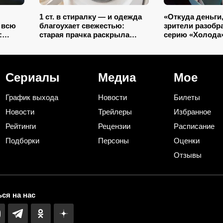
1 ст. в стиралку — и одежда
«Откуда деньги,
 всю
благоухает свежестью:
зрители разобр
:
старая прачка раскрыла
серию «Холода»
ю
секрет, что добавить в
вспомнили «Хир
тся)
барабан вместе с порошком
Гилевым — сов
оказалось сли
Сериалы
Медиа
Мое
График выхода
Новости
Билеты
Новости
Трейлеры
Избранное
Рейтинги
Рецензии
Расписание
Подборки
Персоны
Оценки
Отзывы
ся на нас