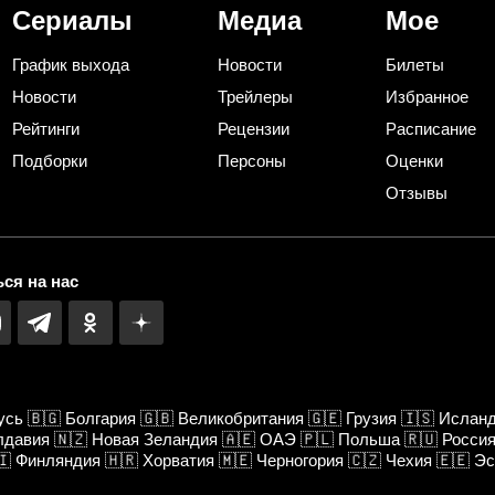
Сериалы
Медиа
Мое
График выхода
Новости
Билеты
Новости
Трейлеры
Избранное
Рейтинги
Рецензии
Расписание
Подборки
Персоны
Оценки
Отзывы
ся на нас
усь
🇧🇬
Болгария
🇬🇧
Великобритания
🇬🇪
Грузия
🇮🇸
Ислан
лдавия
🇳🇿
Новая Зеландия
🇦🇪
ОАЭ
🇵🇱
Польша
🇷🇺
Росси
🇮
Финляндия
🇭🇷
Хорватия
🇲🇪
Черногория
🇨🇿
Чехия
🇪🇪
Эс