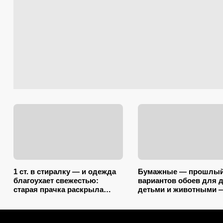
1 ст. в стиралку — и одежда
Бумажные — прошлый 
благоухает свежестью:
вариантов обоев для 
старая прачка раскрыла
детьми и животными 
секрет, что добавить в
царапины и фломасте
барабан вместе с порошком
нипочём