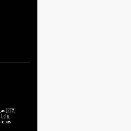
дия
🇰🇿
я
🇷🇴
тония