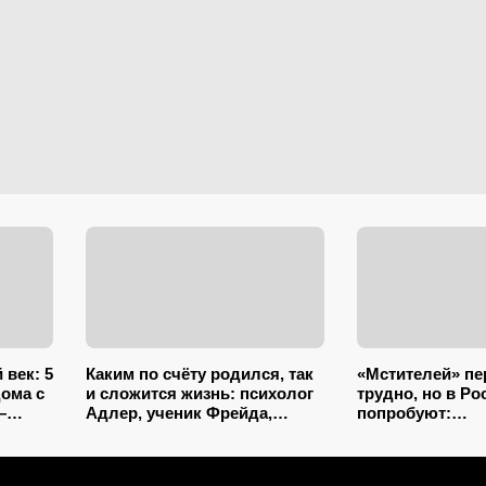
век: 5
Каким по счёту родился, так
«Мстителей» п
дома с
и сложится жизнь: психолог
трудно, но в Ро
—
Адлер, ученик Фрейда,
попробуют:
ры им
объяснил, как очередность
«Союзмультфи
влияет на судьбу
собирает супер
команду за 6 м