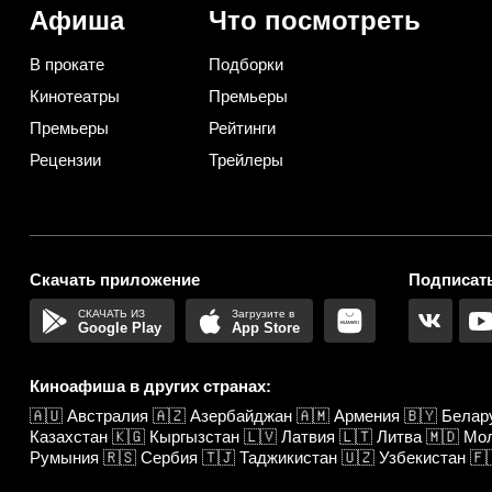
Афиша
Что посмотреть
В прокате
Подборки
Кинотеатры
Премьеры
Премьеры
Рейтинги
Рецензии
Трейлеры
Скачать приложение
Подписать
Google Play
App Store
Киноафиша в других странах:
🇦🇺
Австралия
🇦🇿
Азербайджан
🇦🇲
Армения
🇧🇾
Белар
Казахстан
🇰🇬
Кыргызстан
🇱🇻
Латвия
🇱🇹
Литва
🇲🇩
Мо
Румыния
🇷🇸
Сербия
🇹🇯
Таджикистан
🇺🇿
Узбекистан
🇫