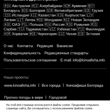
🇦🇺
Австралия
🇦🇿
Азербайджан
🇦🇲
Армения
🇧🇾
Беларусь
🇧🇬
Болгария
🇬🇧
Великобритания
🇬🇪
Грузия
🇮🇸
Исландия
🇰🇿
Казахстан
🇰🇬
Кыргызстан
🇱🇻
Латвия
🇱🇹
Литва
🇲🇩
Молдавия
🇳🇿
Новая Зеландия
🇦🇪
ОАЭ
🇵🇱
Польша
🇷🇺
Россия
🇷🇴
Румыния
🇷🇸
Сербия
🇹🇯
Таджикистан
🇺🇿
Узбекистан
🇫🇮
Финляндия
🇭🇷
Хорватия
🇲🇪
Черногория
🇨🇿
Чехия
🇪🇪
Эстония
О нас
Контакты
Редакция
Вакансии
Конфиденциальность
Редакционные стандарты
Пользовательское соглашение
E-mail: info@kinoafisha.info
Наши проекты:
www.kinoafisha.info
Все города
Киноафиша Белграда
Прогноз погоды в мире
Городовой
На этой веб-странице используются файлы cookie. Продолжив открывать
страницы сайта, Вы соглашаетесь с использованием файлов cookie.
© 2002-2026 Все права и материалы принадлежат «Киноафиша».
.