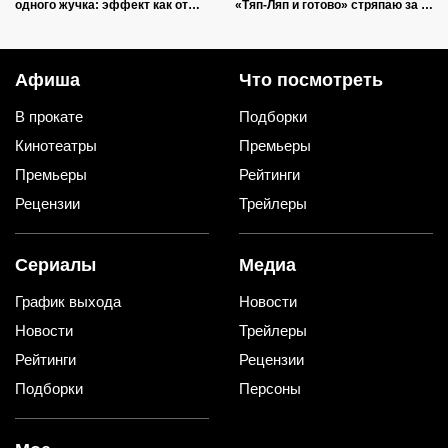
одного жучка: эффект как от
«Тяп-Ляп и готово» стряпаю за 15
дорогой отравы
минут: и со стола ее первой
сметут
Афиша
Что посмотреть
В прокате
Подборки
Кинотеатры
Премьеры
Премьеры
Рейтинги
Рецензии
Трейлеры
Сериалы
Медиа
График выхода
Новости
Новости
Трейлеры
Рейтинги
Рецензии
Подборки
Персоны