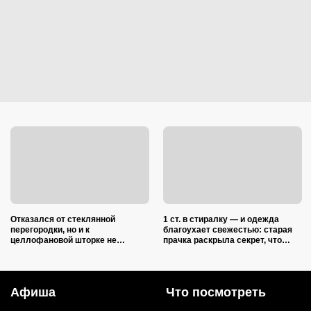
Отказался от стеклянной
1 ст. в стиралку — и одежда
перегородки, но и к
благоухает свежестью: старая
целлофановой шторке не
прачка раскрыла секрет, что
вернусь: от брызг в ванной в
добавить в барабан вместе с
2026 году спасает такой вариант
порошком
Афиша
Что посмотреть