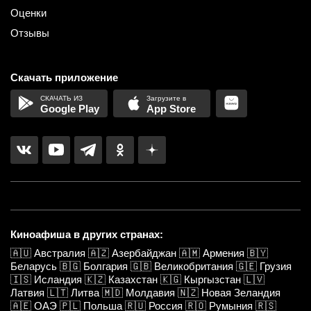
Оценки
Отзывы
Скачать приложение
Google Play
App Store
Киноафиша в других странах:
🇦🇺
Австралия
🇦🇿
Азербайджан
🇦🇲
Армения
🇧🇾
Беларусь
🇧🇬
Болгария
🇬🇧
Великобритания
🇬🇪
Грузия
🇮🇸
Исландия
🇰🇿
Казахстан
🇰🇬
Кыргызстан
🇱🇻
Латвия
🇱🇹
Литва
🇲🇩
Молдавия
🇳🇿
Новая Зеландия
🇦🇪
ОАЭ
🇵🇱
Польша
🇷🇺
Россия
🇷🇴
Румыния
🇷🇸