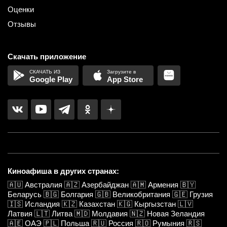
Оценки
Отзывы
Скачать приложение
Google Play
App Store
Киноафиша в других странах:
🇦🇺
Австралия
🇦🇿
Азербайджан
🇦🇲
Армения
🇧🇾
Беларусь
🇧🇬
Болгария
🇬🇧
Великобритания
🇬🇪
Грузия
🇮🇸
Исландия
🇰🇿
Казахстан
🇰🇬
Кыргызстан
🇱🇻
Латвия
🇱🇹
Литва
🇲🇩
Молдавия
🇳🇿
Новая Зеландия
🇦🇪
ОАЭ
🇵🇱
Польша
🇷🇺
Россия
🇷🇴
Румыния
🇷🇸