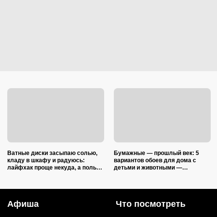
Ватные диски засыпаю солью,
Бумажные — прошлый век: 5
кладу в шкафу и радуюсь:
вариантов обоев для дома с
лайфхак проще некуда, а пользы
детьми и животными —
вагон и маленькая тележка
царапины и фломастеры им
нипочём
Афиша
Что посмотреть