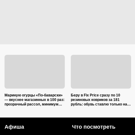
Мариную огурцы «По-баварски»
Беру в Fix Price сразу по 10
— вкуснее магазинных в 100 раз:
резиновых ковриков за 181
прозрачный рассол, минимум
рубль: обувь ставлю только на
уксуса и звонкий хруст зимой
один из них — нашла еще 7
необычных применений
Афиша
Что посмотреть