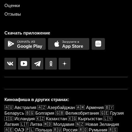
Оценки
Отзывы
Скачать приложение
Google Play
App Store
Киноафиша в других странах:
🇦🇺
Австралия
🇦🇿
Азербайджан
🇦🇲
Армения
🇧🇾
Беларусь
🇧🇬
Болгария
🇬🇧
Великобритания
🇬🇪
Грузия
🇮🇸
Исландия
🇰🇿
Казахстан
🇰🇬
Кыргызстан
🇱🇻
Латвия
🇱🇹
Литва
🇲🇩
Молдавия
🇳🇿
Новая Зеландия
🇦🇪
ОАЭ
🇵🇱
Польша
🇷🇺
Россия
🇷🇴
Румыния
🇷🇸