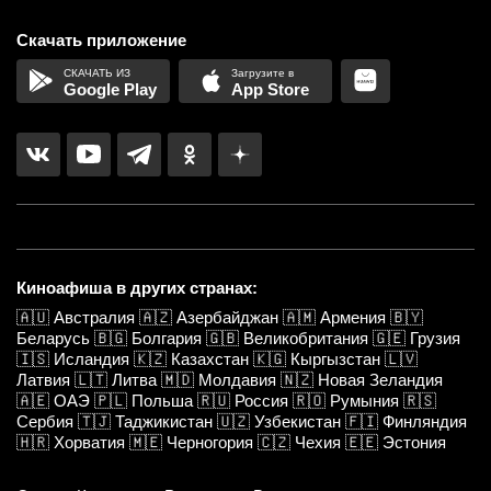
Скачать приложение
Google Play
App Store
Киноафиша в других странах:
🇦🇺
Австралия
🇦🇿
Азербайджан
🇦🇲
Армения
🇧🇾
Беларусь
🇧🇬
Болгария
🇬🇧
Великобритания
🇬🇪
Грузия
🇮🇸
Исландия
🇰🇿
Казахстан
🇰🇬
Кыргызстан
🇱🇻
Латвия
🇱🇹
Литва
🇲🇩
Молдавия
🇳🇿
Новая Зеландия
🇦🇪
ОАЭ
🇵🇱
Польша
🇷🇺
Россия
🇷🇴
Румыния
🇷🇸
Сербия
🇹🇯
Таджикистан
🇺🇿
Узбекистан
🇫🇮
Финляндия
🇭🇷
Хорватия
🇲🇪
Черногория
🇨🇿
Чехия
🇪🇪
Эстония