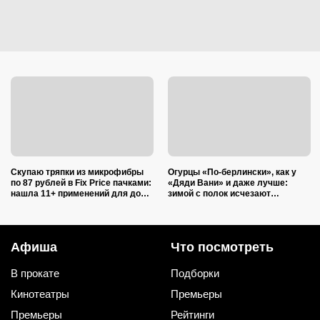
Скупаю тряпки из микрофибры
Огурцы «По-берлински», как у
по 87 рублей в Fix Price пачками:
«Дяди Вани» и даже лучше:
нашла 11+ применений для дома
зимой с полок исчезают
и дачи, и ни одно не связано с
первыми
уборкой
Афиша
Что посмотреть
В прокате
Подборки
Кинотеатры
Премьеры
Премьеры
Рейтинги