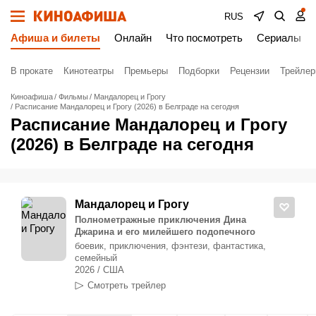
RUS
Афиша и билеты
Онлайн
Что посмотреть
Сериалы
В прокате
Кинотеатры
Премьеры
Подборки
Рецензии
Трейле
Киноафиша
Фильмы
Мандалорец и Грогу
Расписание Мандалорец и Грогу (2026) в Белграде на сегодня
Расписание Мандалорец и Грогу
(2026) в Белграде на сегодня
Мандалорец и Грогу
Полнометражные приключения Дина
Джарина и его милейшего подопечного
боевик, приключения, фэнтези, фантастика,
семейный
2026 / США
Смотреть трейлер